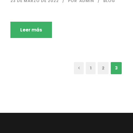
23 DE MARZO DE 2022
POR
ADMIN
BLOG
Leer más
1
2
3