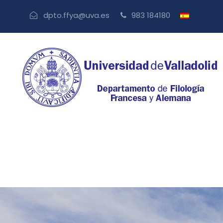
dpto.ffya@uva.es
983 184180