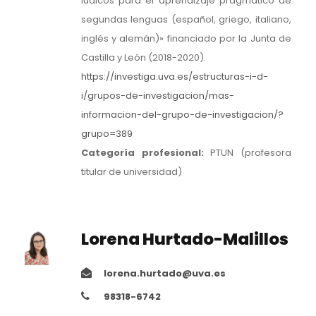
lúdicos para el aprendizaje pragmático de
segundas lenguas (español, griego, italiano,
inglés y alemán)» financiado por la Junta de
Castilla y León (2018-2020).
https://investiga.uva.es/estructuras-i-d-
i/grupos-de-investigacion/mas-
informacion-del-grupo-de-investigacion/?
grupo=389
Categoría profesional:
PTUN (profesora
titular de universidad)
Lorena Hurtado-Malillos
lorena.hurtado@uva.es
98318-6742