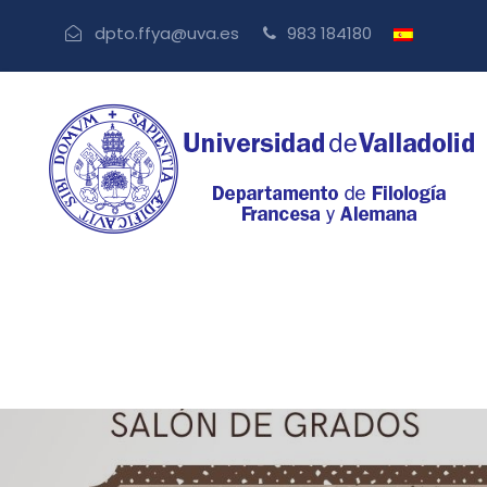
dpto.ffya@uva.es
983 184180