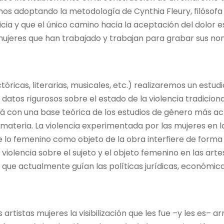
os adoptando la metodología de Cynthia Fleury, filósofa 
icia y que el único camino hacia la aceptación del dolor es 
ujeres que han trabajado y trabajan para grabar sus nomb
tóricas, literarias, musicales, etc.) realizaremos un estu
tos rigurosos sobre el estado de la violencia tradiciona
ará con una base teórica de los estudios de género más a
ateria. La violencia experimentada por las mujeres en las 
de lo femenino como objeto de la obra interfiere de forma
a violencia sobre el sujeto y el objeto femenino en las a
, que actualmente guían las políticas jurídicas, económic
 artistas mujeres la visibilización que les fue –y les es– 