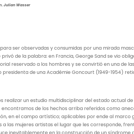
m. Julian Wasser
para ser observadas y consumidas por una mirada masculi
se privó de la palabra: en Francia, George Sand se vio o
ial reservado a los hombres y se convirtió en una de las 
mo presidenta de una Académie Goncourt (1949-1954) ret
 realizar un estudio multidisciplinar del estado actual de 
os encontramos de los hechos arriba referidos como anecd
ación, en el campo artístico; aplicables por ende al marco
s a las mujeres artistas el lugar que les corresponde, fren
aduce inevitablemente en la construcción de un síndrome 