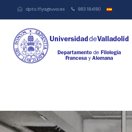
dpto.ffya@uva.es
983 184180