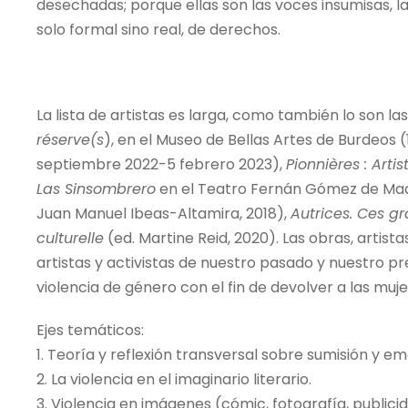
desechadas; porque ellas son las voces insumisas, l
solo formal sino real, de derechos.
La lista de artistas es larga, como también lo son 
réserve(s
), en el Museo de Bellas Artes de Burdeos
septiembre 2022-5 febrero 2023),
Pionnières : Arti
Las Sinsombrero
en el Teatro Fernán Gómez de Mad
Juan Manuel Ibeas-Altamira, 2018),
Autrices. Ces gr
culturelle
(ed. Martine Reid, 2020). Las obras, artis
artistas y activistas de nuestro pasado y nuestro pre
violencia de género con el fin de devolver a las mujer
Ejes temáticos:
1. Teoría y reflexión transversal sobre sumisión y e
2. La violencia en el imaginario literario.
3. Violencia en imágenes (cómic, fotografía, publicid